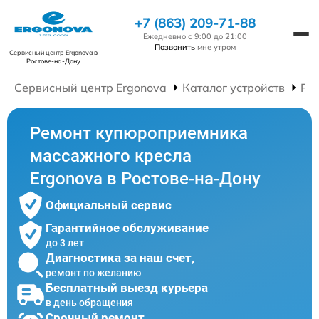
+7 (863) 209-71-88
Ежедневно с 9:00 до 21:00
Позвонить
мне утром
Сервисный центр Ergonova
в
Ростове-на-Дону
Сервисный центр Ergonova
Каталог устройств
Ре
Ремонт купюроприемника
массажного кресла
Ergonova в Ростове-на-Дону
Официальный сервис
Гарантийное обслуживание
до 3 лет
Диагностика за наш счет,
ремонт по желанию
Бесплатный выезд курьера
в день обращения
Срочный ремонт