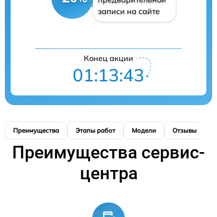
записи на сайте
Конец акции
01:13:42
Преимущества
Этапы работ
Модели
Отзывы
К
Преимущества сервис-
центра