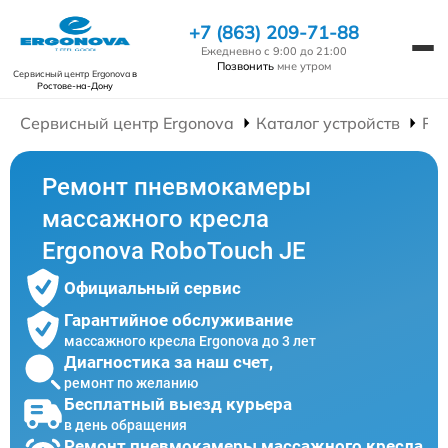
+7 (863) 209-71-88
Ежедневно с 9:00 до 21:00
Позвонить
мне утром
Сервисный центр Ergonova
в
Ростове-на-Дону
Сервисный центр Ergonova
Каталог устройств
Ре
Ремонт пневмокамеры
массажного кресла
Ergonova RoboTouch JE
Официальный сервис
Гарантийное обслуживание
массажного кресла Ergonova до 3 лет
Диагностика за наш счет,
ремонт по желанию
Бесплатный выезд курьера
в день обращения
Ремонт пневмокамеры массажного кресла