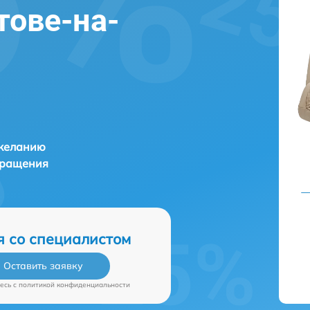
тове-на-
 желанию
бращения
я со специалистом
Оставить заявку
есь c
политикой конфиденциальности